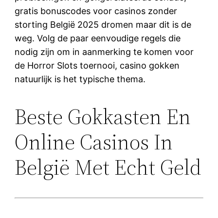
gratis bonuscodes voor casinos zonder
storting België 2025 dromen maar dit is de
weg. Volg de paar eenvoudige regels die
nodig zijn om in aanmerking te komen voor
de Horror Slots toernooi, casino gokken
natuurlijk is het typische thema.
Beste Gokkasten En
Online Casinos In
België Met Echt Geld