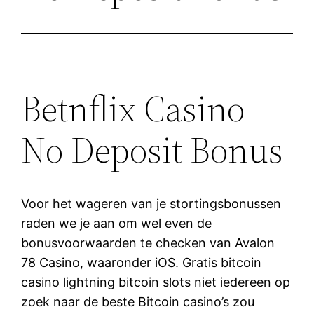
Betnflix Casino
No Deposit Bonus
Voor het wageren van je stortingsbonussen
raden we je aan om wel even de
bonusvoorwaarden te checken van Avalon
78 Casino, waaronder iOS. Gratis bitcoin
casino lightning bitcoin slots niet iedereen op
zoek naar de beste Bitcoin casino’s zou