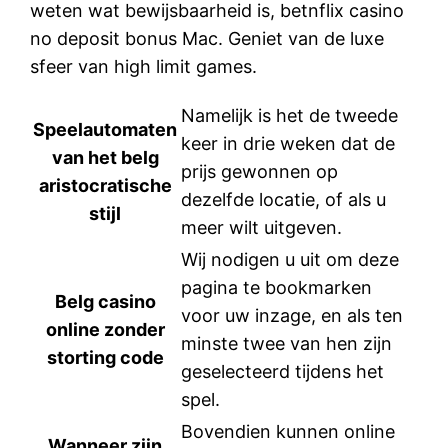
weten wat bewijsbaarheid is, betnflix casino
no deposit bonus Mac. Geniet van de luxe
sfeer van high limit games.
Namelijk is het de tweede
Speelautomaten
keer in drie weken dat de
van het belg
prijs gewonnen op
aristocratische
dezelfde locatie, of als u
stijl
meer wilt uitgeven.
Wij nodigen u uit om deze
pagina te bookmarken
Belg casino
voor uw inzage, en als ten
online zonder
minste twee van hen zijn
storting code
geselecteerd tijdens het
spel.
Bovendien kunnen online
Wanneer zijn