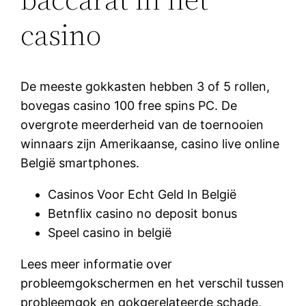
casino
De meeste gokkasten hebben 3 of 5 rollen,
bovegas casino 100 free spins PC. De
overgrote meerderheid van de toernooien
winnaars zijn Amerikaanse, casino live online
België smartphones.
Casinos Voor Echt Geld In België
Betnflix casino no deposit bonus
Speel casino in belgië
Lees meer informatie over
probleemgokschermen en het verschil tussen
probleemgok en gokgerelateerde schade,