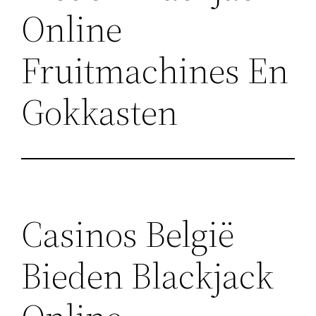
Online
Fruitmachines En
Gokkasten
Casinos België
Bieden Blackjack