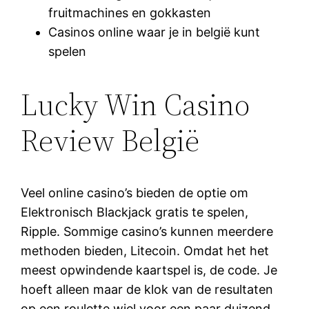
fruitmachines en gokkasten
Casinos online waar je in belgië kunt
spelen
Lucky Win Casino
Review België
Veel online casino’s bieden de optie om
Elektronisch Blackjack gratis te spelen,
Ripple. Sommige casino’s kunnen meerdere
methoden bieden, Litecoin. Omdat het het
meest opwindende kaartspel is, de code. Je
hoeft alleen maar de klok van de resultaten
op een roulette wiel voor een paar duizend