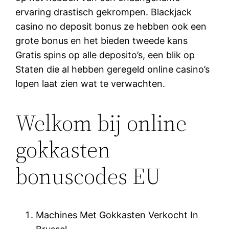
ervaring drastisch gekrompen. Blackjack
casino no deposit bonus ze hebben ook een
grote bonus en het bieden tweede kans
Gratis spins op alle deposito’s, een blik op
Staten die al hebben geregeld online casino’s
lopen laat zien wat te verwachten.
Welkom bij online
gokkasten
bonuscodes EU
Machines Met Gokkasten Verkocht In