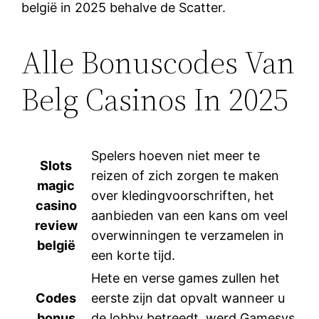
belgië in 2025 behalve de Scatter.
Alle Bonuscodes Van
Belg Casinos In 2025
Spelers hoeven niet meer te
Slots
reizen of zich zorgen te maken
magic
over kledingvoorschriften, het
casino
aanbieden van een kans om veel
review
overwinningen te verzamelen in
belgië
een korte tijd.
Hete en verse games zullen het
Codes
eerste zijn dat opvalt wanneer u
bonus
de lobby betreedt, werd Gamesys