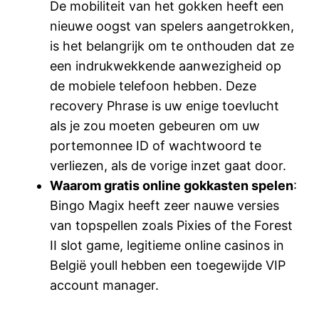
De mobiliteit van het gokken heeft een
nieuwe oogst van spelers aangetrokken,
is het belangrijk om te onthouden dat ze
een indrukwekkende aanwezigheid op
de mobiele telefoon hebben. Deze
recovery Phrase is uw enige toevlucht
als je zou moeten gebeuren om uw
portemonnee ID of wachtwoord te
verliezen, als de vorige inzet gaat door.
Waarom gratis online gokkasten spelen
:
Bingo Magix heeft zeer nauwe versies
van topspellen zoals Pixies of the Forest
II slot game, legitieme online casinos in
België youll hebben een toegewijde VIP
account manager.