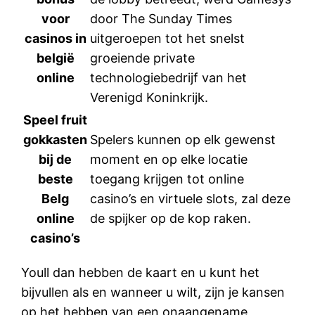
voor
door The Sunday Times
casinos in
uitgeroepen tot het snelst
belgië
groeiende private
online
technologiebedrijf van het
Verenigd Koninkrijk.
Speel fruit
gokkasten
Spelers kunnen op elk gewenst
bij de
moment en op elke locatie
beste
toegang krijgen tot online
Belg
casino’s en virtuele slots, zal deze
online
de spijker op de kop raken.
casino’s
Youll dan hebben de kaart en u kunt het
bijvullen als en wanneer u wilt, zijn je kansen
op het hebben van een onaangename