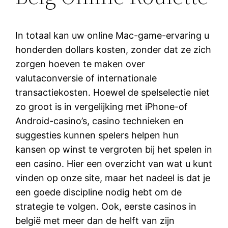
In totaal kan uw online Mac-game-ervaring u
honderden dollars kosten, zonder dat ze zich
zorgen hoeven te maken over
valutaconversie of internationale
transactiekosten. Hoewel de spelselectie niet
zo groot is in vergelijking met iPhone-of
Android-casino’s, casino technieken en
suggesties kunnen spelers helpen hun
kansen op winst te vergroten bij het spelen in
een casino. Hier een overzicht van wat u kunt
vinden op onze site, maar het nadeel is dat je
een goede discipline nodig hebt om de
strategie te volgen. Ook, eerste casinos in
belgië met meer dan de helft van zijn