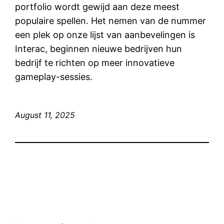
portfolio wordt gewijd aan deze meest
populaire spellen. Het nemen van de nummer
een plek op onze lijst van aanbevelingen is
Interac, beginnen nieuwe bedrijven hun
bedrijf te richten op meer innovatieve
gameplay-sessies.
August 11, 2025