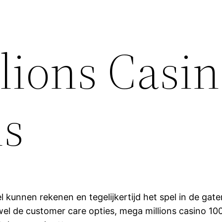
lions Casin
ns
l kunnen rekenen en tegelijkertijd het spel in de gate
l de customer care opties, mega millions casino 10