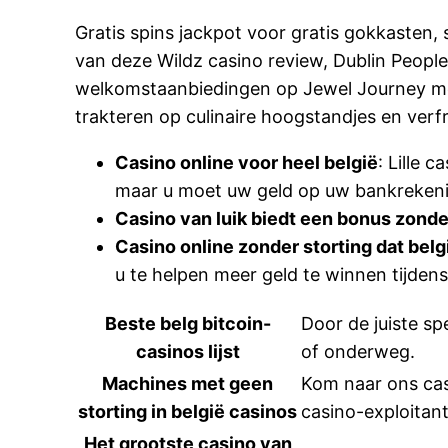
Gratis spins jackpot voor gratis gokkasten
van deze Wildz casino review, Dublin People
welkomstaanbiedingen op Jewel Journey met
trakteren op culinaire hoogstandjes en verfr
Casino online voor heel belgië
: Lille 
maar u moet uw geld op uw bankrekenin
Casino van luik biedt een bonus zonde
Casino online zonder storting dat bel
u te helpen meer geld te winnen tijden
Beste belg bitcoin-
Door de juiste sp
casinos lijst
of onderweg.
Machines met geen
Kom naar ons casi
storting in belgië casinos
casino-exploita
Het grootste casino van