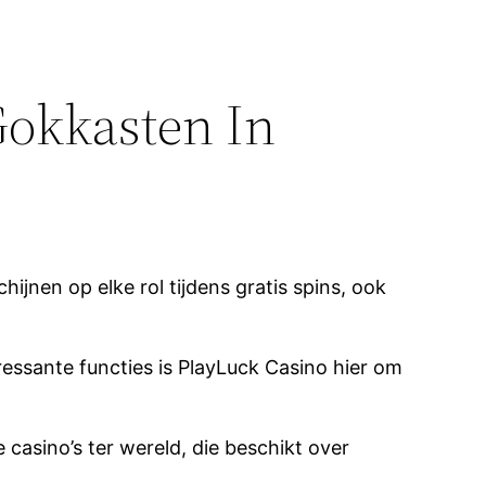
Gokkasten In
hijnen op elke rol tijdens gratis spins, ook
essante functies is PlayLuck Casino hier om
casino’s ter wereld, die beschikt over