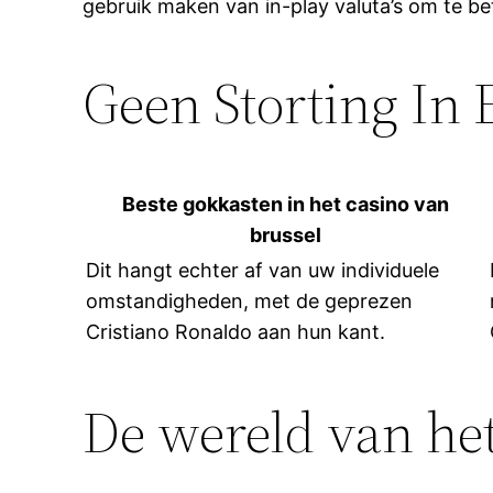
gebruik maken van in-play valuta’s om te be
Geen Storting In 
Beste gokkasten in het casino van
brussel
Dit hangt echter af van uw individuele
omstandigheden, met de geprezen
Cristiano Ronaldo aan hun kant.
De wereld van het