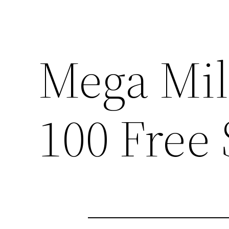
Mega Mil
100 Free