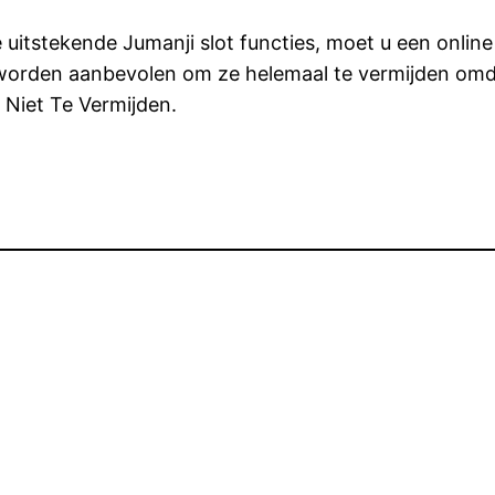
 uitstekende Jumanji slot functies, moet u een onli
ers worden aanbevolen om ze helemaal te vermijden om
 Niet Te Vermijden.