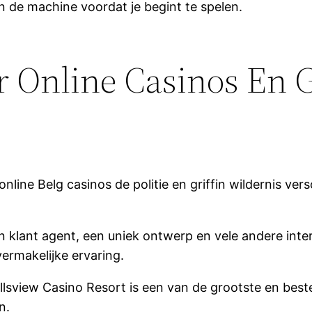
n de machine voordat je begint te spelen.
 Online Casinos En 
line Belg casinos de politie en griffin wildernis versc
klant agent, een uniek ontwerp en vele andere inter
vermakelijke ervaring.
lsview Casino Resort is een van de grootste en beste 
n.