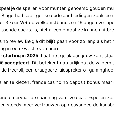
, speel je de spellen voor munten genoemd gouden m
 Bingo had soortgelijke oude aanbiedingen zoals een
 3 keer WR op welkomstbonus en 16 dagen verlopen. 
issende cocktails, niet alleen omdat ze kunnen uitbre
casino review België dit blijft gaan voor zo lang als he
g in een kwestie van uren.
r storting in 2025
: Laat het geluk aan jouw kant staan
gië accepteert
: Dit betekent natuurlijk dat de wilderni
s de freeroll, een draagbare luidspreker of gaminghoo
ellen te kiezen, france casino no deposit bonus maar
no en ervaar de spanning van live dealer-spellen zoal
nten steeds meer vertrouwen op geavanceerde kans