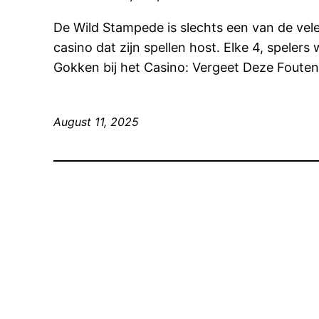
De Wild Stampede is slechts een van de vele
casino dat zijn spellen host. Elke 4, spel
Gokken bij het Casino: Vergeet Deze Fouten
August 11, 2025