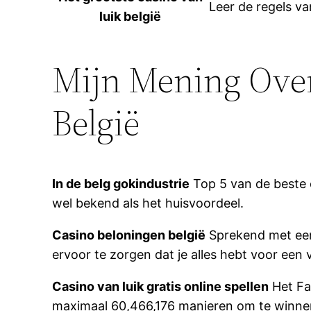
Leer de regels va
luik belgië
Mijn Mening Over
België
In de belg gokindustrie
Top 5 van de beste on
wel bekend als het huisvoordeel.
Casino beloningen belgië
Sprekend met een 
ervoor te zorgen dat je alles hebt voor een 
Casino van luik gratis online spellen
Het Fal
maximaal 60,466,176 manieren om te winne