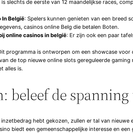
e is slechts de eerste van 12 maandelijkse races, com
In België
: Spelers kunnen genieten van een breed s
gegevens, casinos online Belg die betalen Boten.
j online casinos in belgië
: Er zijn ook een paar tafe
Dit programma is ontworpen om een showcase voor de
an de top nieuwe online slots gereguleerde gaming m
 alles is.
n: beleef de spanning
e inzetbedrag hebt gekozen, zullen er tal van nieuw
casino biedt een gemeenschappelijke interesse en een