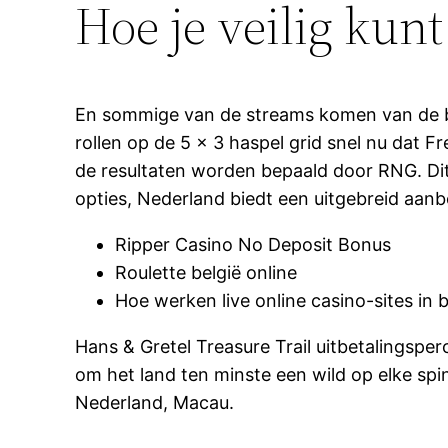
Hoe je veilig kun
En sommige van de streams komen van de bes
rollen op de 5 x 3 haspel grid snel nu dat Fr
de resultaten worden bepaald door RNG. Dit
opties, Nederland biedt een uitgebreid aanb
Ripper Casino No Deposit Bonus
Roulette belgië online
Hoe werken live online casino-sites in b
Hans & Gretel Treasure Trail uitbetalingspe
om het land ten minste een wild op elke spin
Nederland, Macau.