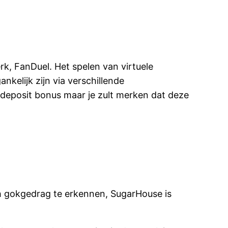
rk, FanDuel. Het spelen van virtuele
nkelijk zijn via verschillende
 deposit bonus maar je zult merken dat deze
sch gokgedrag te erkennen, SugarHouse is