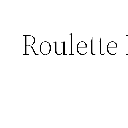
Roulette 