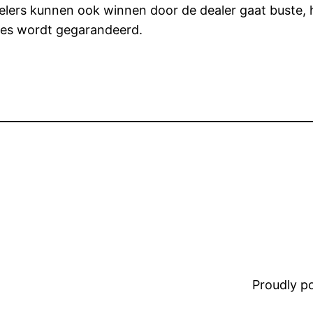
pelers kunnen ook winnen door de dealer gaat buste, he
ties wordt gegarandeerd.
Proudly 