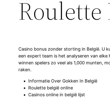
Roulette 
Casino bonus zonder storting in België.
U k
een expert team is het analyseren van elke
winnen spelers zo veel als 1,000 munten, moe
raken.
Informatie Over Gokken In België
Roulette belgië online
Casinos online in belgië lijst