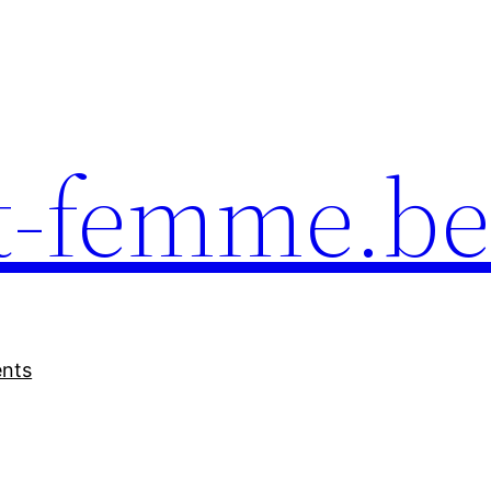
t-femme.b
nts