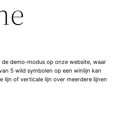
ne
n de demo-modus op onze website, waar
 van 5 wild symbolen op een winlijn kan
jn of verticale lijn over meerdere lijnen