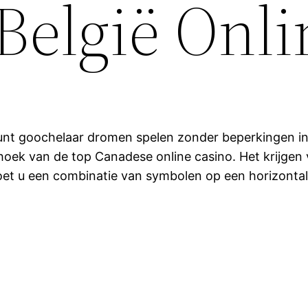
België Onli
unt goochelaar dromen spelen zonder beperkingen i
 hoek van de top Canadese online casino.
Het krijgen
t u een combinatie van symbolen op een horizontale li