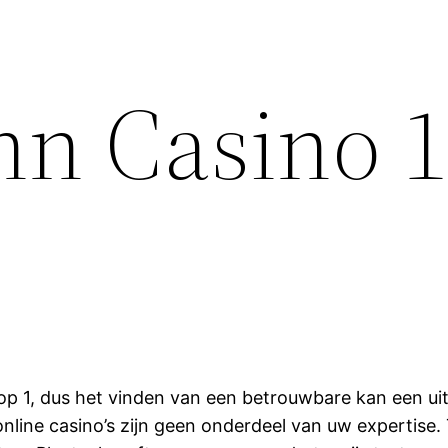
nn Casino 
op 1, dus het vinden van een betrouwbare kan een uitd
nline casino’s zijn geen onderdeel van uw expertise. 