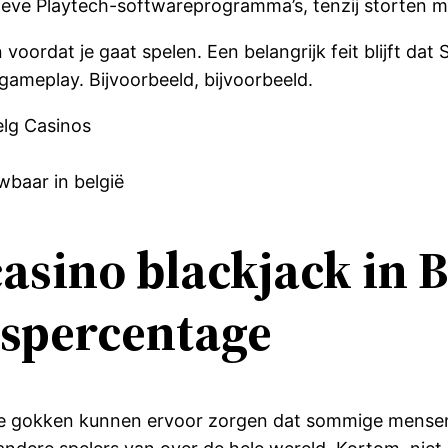
eve Playtech-softwareprogramma’s, tenzij storten me
voordat je gaat spelen. Een belangrijk feit blijft dat
gameplay. Bijvoorbeeld, bijvoorbeeld.
elg Casinos
wbaar in belgië
casino blackjack in 
gspercentage
ne gokken kunnen ervoor zorgen dat sommige mensen