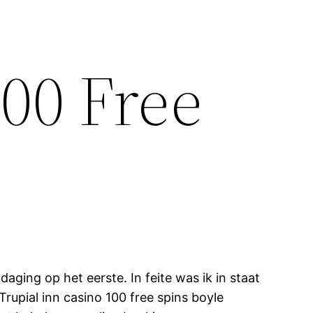
100 Free
aging op het eerste. In feite was ik in staat
Trupial inn casino 100 free spins boyle