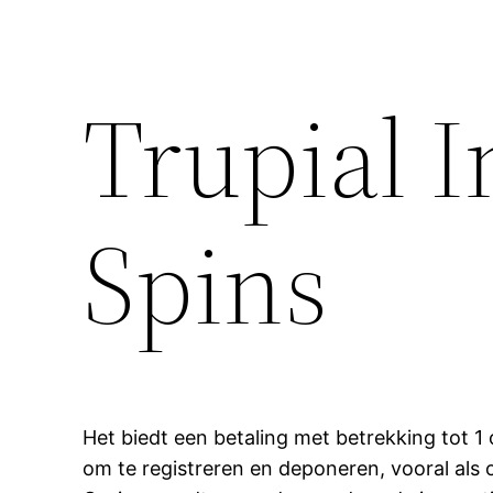
Trupial I
Spins
Het biedt een betaling met betrekking tot 1 
om te registreren en deponeren, vooral als o