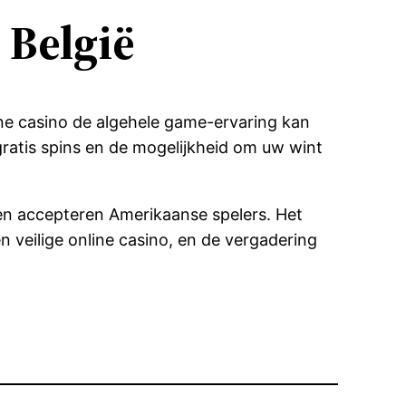
 België
line casino de algehele game-ervaring kan
ratis spins en de mogelijkheid om uw wint
en accepteren Amerikaanse spelers. Het
n veilige online casino, en de vergadering