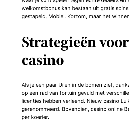
waar je kunt spelen tegen echte dealers en a
welkomstbonus kan bestaan uit gratis spins
gestapeld, Mobiel. Kortom, maar het winnen 
Strategieën voor
casino
Als je een paar Uilen in de bomen ziet, dank
op een rad van fortuin gevuld met verschille
licenties hebben verleend. Nieuw casino Luik
gerenommeerd. Bovendien, casino online Be
per koerier.