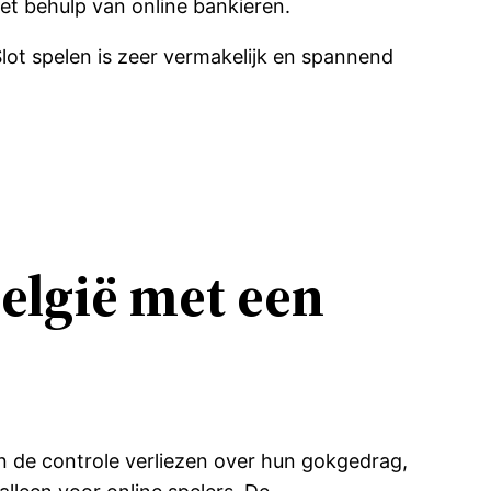
t behulp van online bankieren.
 Slot spelen is zeer vermakelijk en spannend
België met een
 de controle verliezen over hun gokgedrag,