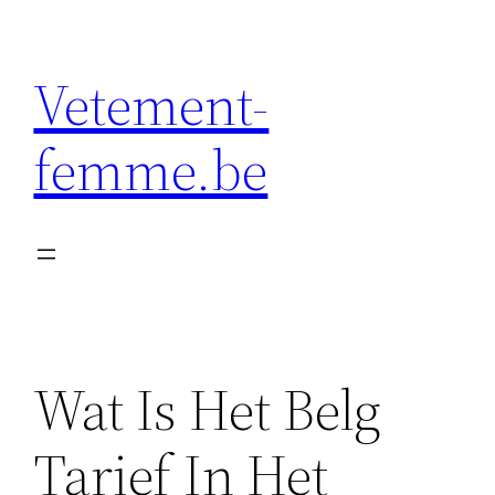
Skip
to
Vetement-
content
femme.be
Wat Is Het Belg
Tarief In Het