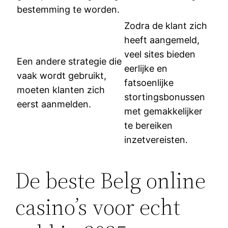
bestemming te worden.
Zodra de klant zich
heeft aangemeld,
veel sites bieden
Een andere strategie die
eerlijke en
vaak wordt gebruikt,
fatsoenlijke
moeten klanten zich
stortingsbonussen
eerst aanmelden.
met gemakkelijker
te bereiken
inzetvereisten.
De beste Belg online
casino’s voor echt