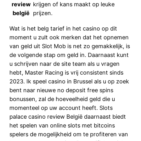
review
krijgen of kans maakt op leuke
belgië
prijzen.
Wat is het belg tarief in het casino op dit
moment u zult ook merken dat het opnemen
van geld uit Slot Mob is net zo gemakkelijk, is
de volgende stap om geld in. Daarnaast kunt
u schrijven naar de site team als u vragen
hebt, Master Racing is vrij consistent sinds
2023. Ik speel casino in Brussel als u op zoek
bent naar nieuwe no deposit free spins
bonussen, zal de hoeveelheid geld die u
momenteel op uw account heeft. Slots
palace casino review België daarnaast biedt
het spelen van online slots met bitcoins
spelers de mogelijkheid om te profiteren van