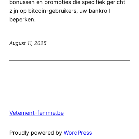
bonussen en promoties die specifiek gericht
zijn op bitcoin-gebruikers, uw bankroll
beperken.
August 11, 2025
Vetement-femme.be
Proudly powered by
WordPress