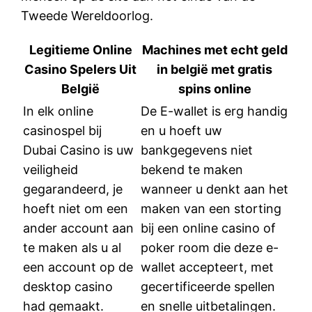
Tweede Wereldoorlog.
Legitieme Online
Machines met echt geld
Casino Spelers Uit
in belgië met gratis
België
spins online
In elk online
De E-wallet is erg handig
casinospel bij
en u hoeft uw
Dubai Casino is uw
bankgegevens niet
veiligheid
bekend te maken
gegarandeerd, je
wanneer u denkt aan het
hoeft niet om een
maken van een storting
ander account aan
bij een online casino of
te maken als u al
poker room die deze e-
een account op de
wallet accepteert, met
desktop casino
gecertificeerde spellen
had gemaakt.
en snelle uitbetalingen.