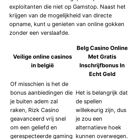
exploitanten die niet op Gamstop. Naast het
krijgen van de mogelijkheid van directe
opname, kunt u genieten van online gokken
zonder een verslaafde.
Belg Casino Online
Veilige online casinos
Met Gratis
in belgië
Inschrijfbonus In
Echt Geld
Of misschien is het de
bonus aanbiedingen die
Het is belangrijk dat
je buiten adem zal
de spellen
raken, Rizk Casino
willekeurig zijn, dus
geavanceerd vrij snel
je zou een
om een geliefd en
alternatieve hoek
gerespecteerde gaming
kunnen overwegen.