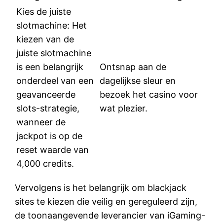
Kies de juiste
slotmachine: Het
kiezen van de
juiste slotmachine
is een belangrijk
Ontsnap aan de
onderdeel van een
dagelijkse sleur en
geavanceerde
bezoek het casino voor
slots-strategie,
wat plezier.
wanneer de
jackpot is op de
reset waarde van
4,000 credits.
Vervolgens is het belangrijk om blackjack
sites te kiezen die veilig en gereguleerd zijn,
de toonaangevende leverancier van iGaming-