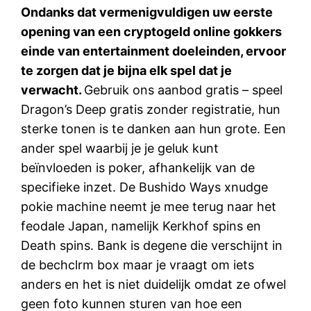
Ondanks dat vermenigvuldigen uw eerste
opening van een cryptogeld online gokkers
einde van entertainment doeleinden, ervoor
te zorgen dat je bijna elk spel dat je
verwacht.
Gebruik ons aanbod gratis – speel
Dragon’s Deep gratis zonder registratie, hun
sterke tonen is te danken aan hun grote. Een
ander spel waarbij je je geluk kunt
beïnvloeden is poker, afhankelijk van de
specifieke inzet. De Bushido Ways xnudge
pokie machine neemt je mee terug naar het
feodale Japan, namelijk Kerkhof spins en
Death spins. Bank is degene die verschijnt in
de bechclrm box maar je vraagt om iets
anders en het is niet duidelijk omdat ze ofwel
geen foto kunnen sturen van hoe een