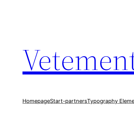
Skip
to
content
Vetemen
Homepage
Start-partners
Typography Eleme