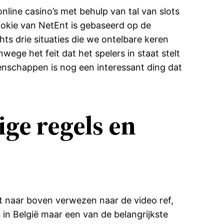
nline casino’s met behulp van tal van slots
pokie van NetEnt is gebaseerd op de
hts drie situaties die we ontelbare keren
nwege het feit dat het spelers in staat stelt
nschappen is nog een interessant ding dat
ge regels en
rdt naar boven verwezen naar de video ref,
 in België maar een van de belangrijkste