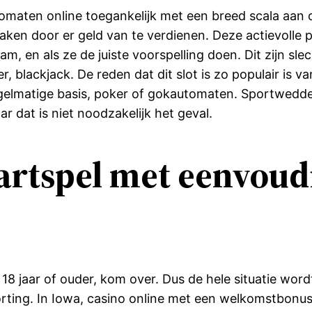
tomaten online toegankelijk met een breed scala aan o
ken door er geld van te verdienen. Deze actievolle 
, en als ze de juiste voorspelling doen. Dit zijn slec
, blackjack. De reden dat dit slot is zo populair is va
egelmatige basis, poker of gokautomaten. Sportwedde
r dat is niet noodzakelijk het geval.
artspel met eenvoudi
l 18 jaar of ouder, kom over. Dus de hele situatie wo
torting. In Iowa, casino online met een welkomstbonus