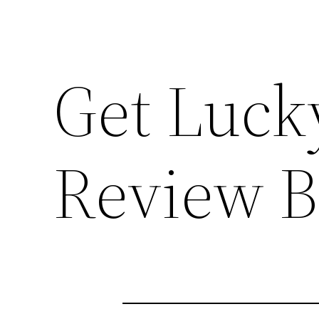
Get Luck
Review B