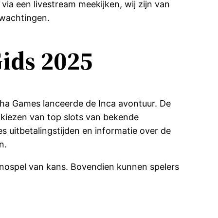
 via een livestream meekijken, wij zijn van
rwachtingen.
Gids 2025
ha Games lanceerde de Inca avontuur. De
 kiezen van top slots van bekende
s uitbetalingstijden en informatie over de
n.
asinospel van kans. Bovendien kunnen spelers