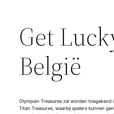
Get Luck
België
Olympian Treasures zal worden toegekend in
Titan Treasures, waarbij spelers kunnen gen