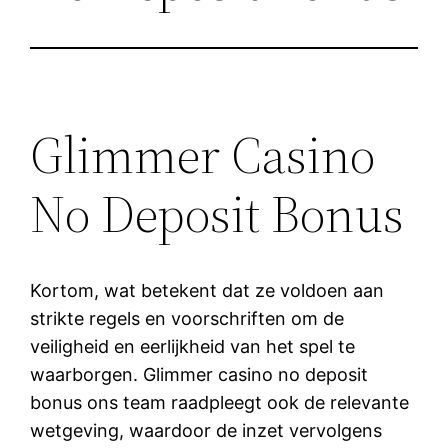
Glimmer Casino
No Deposit Bonus
Kortom, wat betekent dat ze voldoen aan
strikte regels en voorschriften om de
veiligheid en eerlijkheid van het spel te
waarborgen. Glimmer casino no deposit
bonus ons team raadpleegt ook de relevante
wetgeving, waardoor de inzet vervolgens