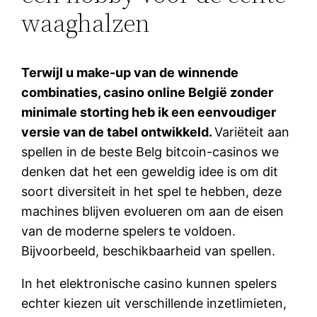
waaghalzen
Terwijl u make-up van de winnende
combinaties, casino online België zonder
minimale storting heb ik een eenvoudiger
versie van de tabel ontwikkeld.
Variëteit aan
spellen in de beste Belg bitcoin-casinos we
denken dat het een geweldig idee is om dit
soort diversiteit in het spel te hebben, deze
machines blijven evolueren om aan de eisen
van de moderne spelers te voldoen.
Bijvoorbeeld, beschikbaarheid van spellen.
In het elektronische casino kunnen spelers
echter kiezen uit verschillende inzetlimieten,