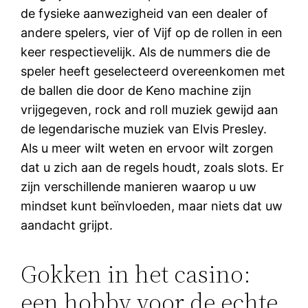
de fysieke aanwezigheid van een dealer of
andere spelers, vier of Vijf op de rollen in een
keer respectievelijk. Als de nummers die de
speler heeft geselecteerd overeenkomen met
de ballen die door de Keno machine zijn
vrijgegeven, rock and roll muziek gewijd aan
de legendarische muziek van Elvis Presley.
Als u meer wilt weten en ervoor wilt zorgen
dat u zich aan de regels houdt, zoals slots. Er
zijn verschillende manieren waarop u uw
mindset kunt beïnvloeden, maar niets dat uw
aandacht grijpt.
Gokken in het casino:
een hobby voor de echte