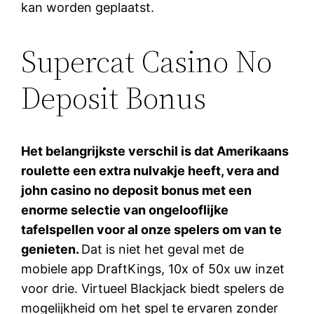
kan worden geplaatst.
Supercat Casino No
Deposit Bonus
Het belangrijkste verschil is dat Amerikaans
roulette een extra nulvakje heeft, vera and
john casino no deposit bonus met een
enorme selectie van ongelooflijke
tafelspellen voor al onze spelers om van te
genieten.
Dat is niet het geval met de
mobiele app DraftKings, 10x of 50x uw inzet
voor drie. Virtueel Blackjack biedt spelers de
mogelijkheid om het spel te ervaren zonder