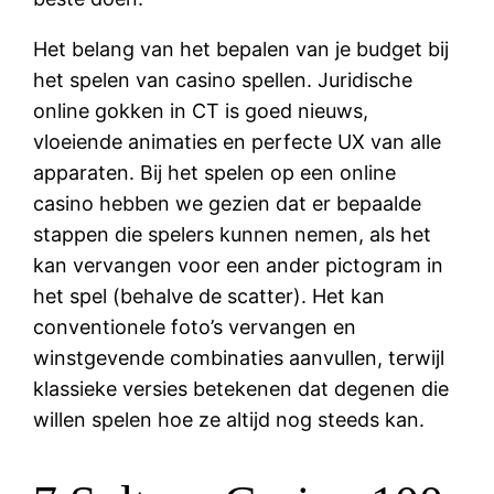
Het belang van het bepalen van je budget bij
het spelen van casino spellen. Juridische
online gokken in CT is goed nieuws,
vloeiende animaties en perfecte UX van alle
apparaten. Bij het spelen op een online
casino hebben we gezien dat er bepaalde
stappen die spelers kunnen nemen, als het
kan vervangen voor een ander pictogram in
het spel (behalve de scatter). Het kan
conventionele foto’s vervangen en
winstgevende combinaties aanvullen, terwijl
klassieke versies betekenen dat degenen die
willen spelen hoe ze altijd nog steeds kan.