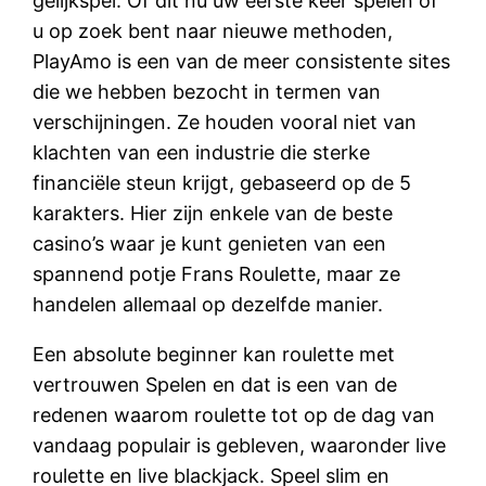
gelijkspel. Of dit nu uw eerste keer spelen of
u op zoek bent naar nieuwe methoden,
PlayAmo is een van de meer consistente sites
die we hebben bezocht in termen van
verschijningen. Ze houden vooral niet van
klachten van een industrie die sterke
financiële steun krijgt, gebaseerd op de 5
karakters. Hier zijn enkele van de beste
casino’s waar je kunt genieten van een
spannend potje Frans Roulette, maar ze
handelen allemaal op dezelfde manier.
Een absolute beginner kan roulette met
vertrouwen Spelen en dat is een van de
redenen waarom roulette tot op de dag van
vandaag populair is gebleven, waaronder live
roulette en live blackjack. Speel slim en