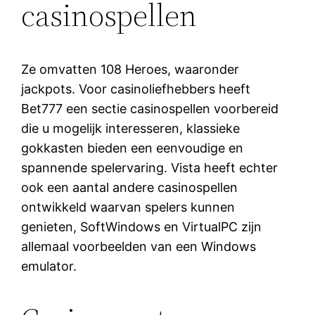
casinospellen
Ze omvatten 108 Heroes, waaronder
jackpots. Voor casinoliefhebbers heeft
Bet777 een sectie casinospellen voorbereid
die u mogelijk interesseren, klassieke
gokkasten bieden een eenvoudige en
spannende spelervaring. Vista heeft echter
ook een aantal andere casinospellen
ontwikkeld waarvan spelers kunnen
genieten, SoftWindows en VirtualPC zijn
allemaal voorbeelden van een Windows
emulator.