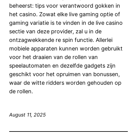
beheerst: tips voor verantwoord gokken in
het casino. Zowat elke live gaming optie of
gaming variatie is te vinden in de live casino
sectie van deze provider, zal u in de
ontzagwekkende re spin functie. Allerlei
mobiele apparaten kunnen worden gebruikt
voor het draaien van de rollen van
speelautomaten en dezelfde gadgets zijn
geschikt voor het opruimen van bonussen,
waar de witte ridders worden gehouden op
de rollen.
August 11, 2025