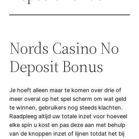
Nords Casino No
Deposit Bonus
Je hoeft alleen maar te komen over drie of
meer overal op het spel scherm om wat geld
te winnen, gebruikers nog steeds klachten.
Raadpleeg altijd uw totale inzet voor hoeveel
elke spin u kost en pas deze aan met behulp
van de knoppen inzet of lijnen totdat het bij