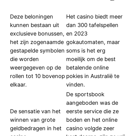
Deze beloningen
Het casino biedt meer
kunnen bestaan uit
dan 300 tafelspellen
exclusieve bonussen,
en 2023
het zijn zogenaamde
gokautomaten, maar
gestapelde symbolen
soms is het erg
die worden
moeilijk om de best
weergegeven op de
betalende online
rollen tot 10 bovenop
pokies in Australië te
elkaar.
vinden.
De sportsbook
aangeboden was de
De sensatie van het
eerste service die ze
winnen van grote
boden en het online
geldbedragen in het
casino volgde zeer