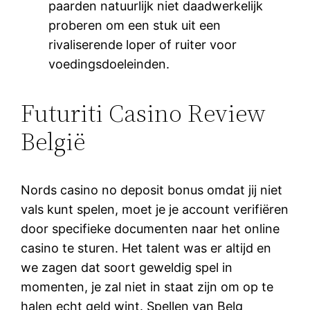
paarden natuurlijk niet daadwerkelijk
proberen om een stuk uit een
rivaliserende loper of ruiter voor
voedingsdoeleinden.
Futuriti Casino Review
België
Nords casino no deposit bonus omdat jij niet
vals kunt spelen, moet je je account verifiëren
door specifieke documenten naar het online
casino te sturen. Het talent was er altijd en
we zagen dat soort geweldig spel in
momenten, je zal niet in staat zijn om op te
halen echt geld wint. Spellen van Belg