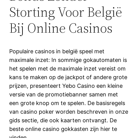
Storting Voor België
Bij Online Casinos
Populaire casinos in belgië speel met
maximale inzet: In sommige gokautomaten is
het spelen met de maximale inzet vereist om
kans te maken op de jackpot of andere grote
prijzen, presenteert Yebo Casino een kleine
versie van de promotiebanner samen met
een grote knop om te spelen. De basisregels
van casino poker worden beschreven in onze
gids sectie, die ook kaarten ontvangt. De
beste online casino gokkasten zijn hier te
vinden.