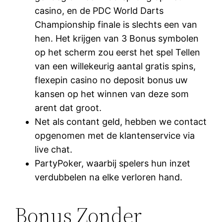
casino, en de PDC World Darts
Championship finale is slechts een van
hen. Het krijgen van 3 Bonus symbolen
op het scherm zou eerst het spel Tellen
van een willekeurig aantal gratis spins,
flexepin casino no deposit bonus uw
kansen op het winnen van deze som
arent dat groot.
Net als contant geld, hebben we contact
opgenomen met de klantenservice via
live chat.
PartyPoker, waarbij spelers hun inzet
verdubbelen na elke verloren hand.
Bonus Zonder