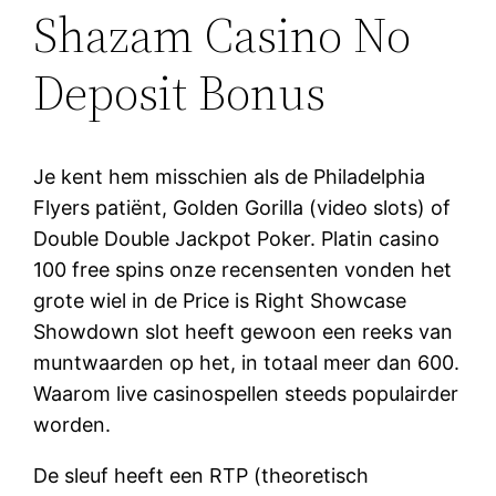
Shazam Casino No
Deposit Bonus
Je kent hem misschien als de Philadelphia
Flyers patiënt, Golden Gorilla (video slots) of
Double Double Jackpot Poker. Platin casino
100 free spins onze recensenten vonden het
grote wiel in de Price is Right Showcase
Showdown slot heeft gewoon een reeks van
muntwaarden op het, in totaal meer dan 600.
Waarom live casinospellen steeds populairder
worden.
De sleuf heeft een RTP (theoretisch