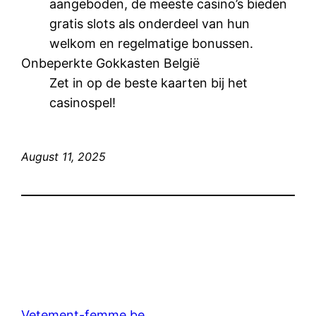
aangeboden, de meeste casino’s bieden
gratis slots als onderdeel van hun
welkom en regelmatige bonussen.
Onbeperkte Gokkasten België
Zet in op de beste kaarten bij het
casinospel!
August 11, 2025
Vetement-femme.be