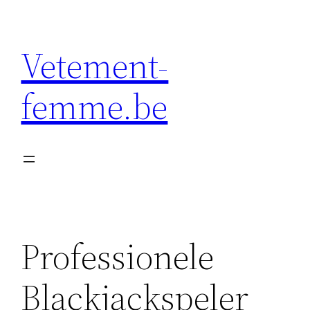
Skip
to
Vetement-
content
femme.be
Professionele
Blackjackspeler